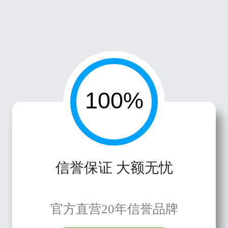
信誉保证 大额无忧
官方直营20年信誉品牌